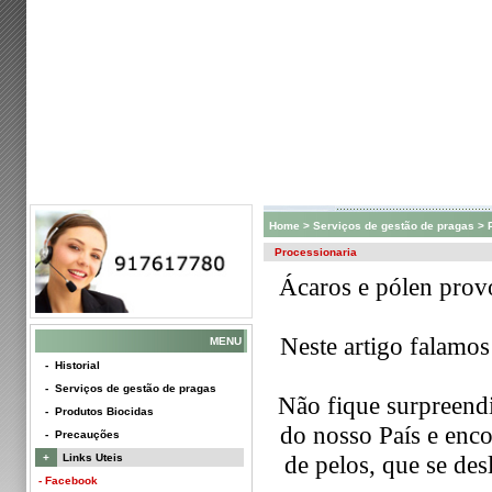
Home
>
Serviços de gestão de pragas
> 
Processionaria
Ácaros e pólen provo
Neste artigo falamos
MENU
- Historial
- Serviços de gestão de pragas
Não fique
surpreend
- Produtos Biocidas
do nosso País e encon
- Precauções
de pelos, que se des
+
Links Uteis
- Facebook